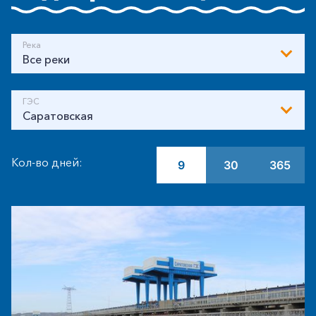
Река
Все реки
ГЭС
Саратовская
Кол-во дней:
9
30
365