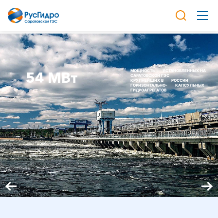
МОЩНОСТЬ
УСТАНОВЛЕННЫХ НА
54 МВт
САРАТОВСКОЙ ГЭС
КРУПНЕЙШИХ В
РОССИИ
ГОРИЗОНТАЛЬНО-
КАПСУЛЬНЫХ
ГИДРОАГРЕГАТОВ