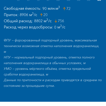
3
Свободная ёмкость:
90
млн.м
72
3
Приток:
8906
м
/с
20
3
Общий расход:
8802
м
/с
756
3
Расход через водосбросы:
0
м
/с
ФПУ — форсированный подпорный уровень, максимальная
технически возможная отметка наполнения водохранилища,
м
НПУ — нормальный подпорный уровень, отметка полного
наполнения водохранилища в обычных условиях, м
УМО — уровень мёртвого объёма, отметка предельной
сработки водохранилища, м
Данные по приточности и расходам приводятся в среднем по
состоянию за прошедшие сутки.